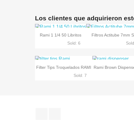
Los clientes que adquirieron es
Rami 1 1/4 50 Libritos
Filtros Actitube 7mm S
Sold: 6
Sold


Vista rápida
Vista rápida
Filter Tips Troquelados RAMI
Rami Brown Dispens
Sold: 7


Vista rápida
Vista rá
Facebook
Instagram