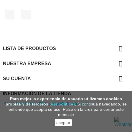
Facebook
Instagram

LISTA DE PRODUCTOS

NUESTRA EMPRESA

SU CUENTA
INFORMACIÓN DE LA TIENDA
Para mejor la experiencia de usuario utilizamos cookies
© 2026 - desasrrollado por webstylejordi.com
propias y de terceros
(ver politica)
.
Si continua navegando, se
entiende que acepta su uso. Pulse en la cruz para cerrar este
mensaje
aceptar