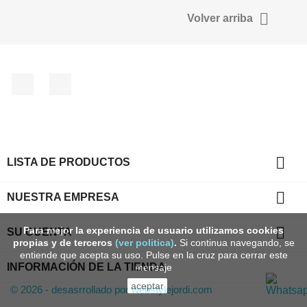

Volver arriba
Facebook
Instagram

LISTA DE PRODUCTOS

NUESTRA EMPRESA

Para mejor la experiencia de usuario utilizamos cookies
SU CUENTA
propias y de terceros
(ver politica)
.
Si continua navegando, se
entiende que acepta su uso. Pulse en la cruz para cerrar este
INFORMACIÓN DE LA TIENDA
mensaje
aceptar
© 2026 - desasrrollado por webstylejordi.com